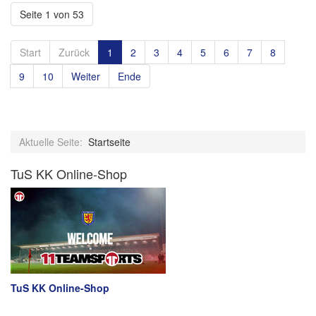
Seite 1 von 53
Start
Zurück
1
2
3
4
5
6
7
8
9
10
Weiter
Ende
Aktuelle Seite:
Startseite
TuS KK Online-Shop
TuS KK Online-Shop