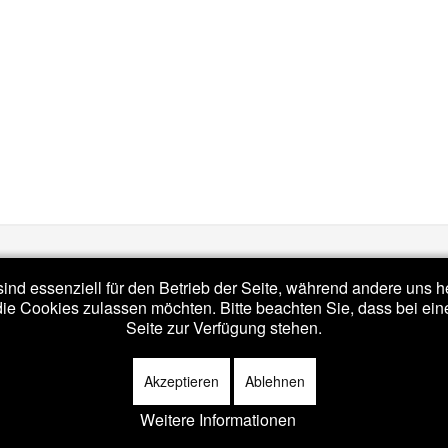
ind essenziell für den Betrieb der Seite, während andere uns 
die Cookies zulassen möchten. Bitte beachten Sie, dass bei ein
Seite zur Verfügung stehen.
d under
Apache License v2.0
.
Akzeptieren
Ablehnen
Weitere Informationen