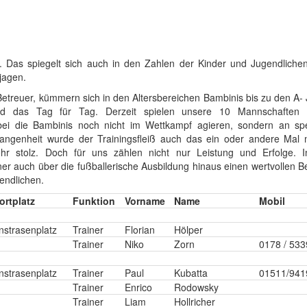
. Das spiegelt sich auch in den Zahlen der Kinder und Jugendlichen
jagen.
Betreuer, kümmern sich in den Altersbereichen Bambinis bis zu den A-
 das Tag für Tag. Derzeit spielen unsere 10 Mannschaften 
bei die Bambinis noch nicht im Wettkampf agieren, sondern an spez
angenheit wurde der Trainingsfleiß auch das ein oder andere Mal m
sehr stolz. Doch für uns zählen nicht nur Leistung und Erfolge. 
iner auch über die fußballerische Ausbildung hinaus einen wertvollen Be
endlichen.
ortplatz
Funktion
Vorname
Name
Mobil
nstrasenplatz
Trainer
Florian
Hölper
Trainer
Niko
Zorn
0178 / 53
nstrasenplatz
Trainer
Paul
Kubatta
01511/941
Trainer
Enrico
Rodowsky
Trainer
Liam
Hollricher