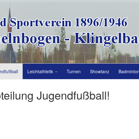
ndfußball
Leichtathletik
Turnen
Showtanz
Badminto
teilung Jugendfußball!