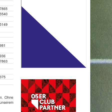
7865
5540
5149
981
936
7863
375
en. Ohne
 unserem