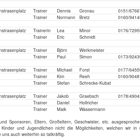
nstrasenplatz
Trainer
Dennis
Gronau
0151/6766
Trainer
Normann
Bretz
0160/9414
nstrasenplatz
Trainerin
Lea
Minor
0176/7295
Trainer
Eric
Schmidt
nstrasenplatz
Trainer
Björn
Werkmeister
Trainer
Paul
Simon
0173/9243
nstrasenplatz
Trainer
Michael
Forst
0177/6455
Trainer
Kim
Reeh
0160/9048
Trainer
Stefan
Schrecke-Kubat
nstrasenplatz
Trainer
Jakob
Graebsch
0178/4904
Trainer
Daniel
Hollricher
Trainer
Maik
Wassermann
und Sponsoren, Eltern, Großeltern, Geschwister, etc. ausgesproch
 Kinder und Jugendlichen nicht die Möglichkeiten, welchen wir in
 uns auch weiterhin so tatkräftig.