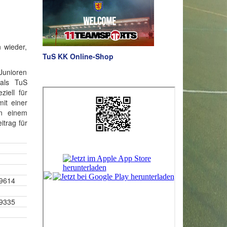
 wieder,
TuS KK Online-Shop
 Junioren
als TuS
iell für
it einer
In einem
itrag für
39614
9335