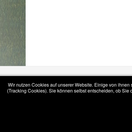
(c) 2020 - tuskk.de /
Impressum
/
Datenschutzerklärung
Wir nutzen Cookies auf unserer Website. Einige von ihnen s
(Tracking Cookies). Sie können selbst entscheiden, ob Sie 
Bootstrap
is a front-end framework of Twitter, Inc. Code license
Font Awesome
font licensed under
SIL OFL 1.1
.