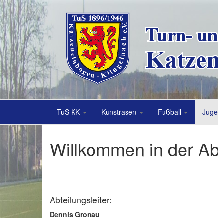
TuS KK
Kunstrasen
Fußball
Juge
Willkommen in der Ab
Abteilungsleiter:
Dennis Gronau