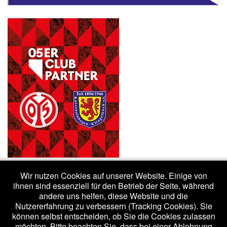
Wir nutzen Cookies auf unserer Website. Einige von
ihnen sind essenziell für den Betrieb der Seite, während
andere uns helfen, diese Website und die
Nutzererfahrung zu verbessern (Tracking Cookies). Sie
(c) 2020 - tuskk.de /
Impressum
/
Datenschutzerklärung
können selbst entscheiden, ob Sie die Cookies zulassen
möchten. Bitte beachten Sie, dass bei einer Ablehnung