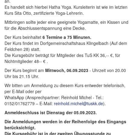
an.
Es handelt sich hierbei Hatha Yoga. Kursleiterin ist wie im letzten
Kurs Sita Otto, zertifizierte Yoga-Lehrerin.
Mitbringen sollte jeder eine geeignete Yogamatte, ein Kissen und
für die Abschlussentspannung eine Decke.
Der Kurs beinhaltet
6 Termine a 75 Minuten.
Der Kurs findet im Dorfgemeinschaftshaus Klingelbach (Auf dem
Feldchen 28) statt.
Die Kursgebühr beträgt für Mitglieder des TuS KK 36,-- €, für
Nichtmitglieder 48-- € .
Der Kurs beginnt am
Mittwoch, 06.09.2023
- Uhrzeit von 20.00
Uhr bis 21.15 Uhr.
Wir bitten um Anmeldung zu diesem Kurs entweder telefonisch,
per E-Mail oder per
WhatsApp (Ansprechpartner: Reinhold Michel - Tel.:
0152/01762779 – E-Mail:
reinhold.michel@tuskk.de
).
Anmeldeschluss ist Dienstag der 05.09.2023.
Die Anmeldungen werden in der Reihenfolge des Eingangs
berücksichtigt.
Die Kursgebühr ist in der zweiten Übungsstunde zu