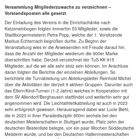
Versammlung Mitgliederzuwachs zu verzeichnen –
Vorstandsposten alle gesetzt
Der Einladung des Vereins in die Einrichschänke nach
Katzenelnbogen folgten immerhin 53 Mitglieder, sowie die
Stadtbürgermeisterin Petra Popp, welche der 1. Vorsitzende
Markus Echternach begrüßen durfte. Zu Beginn der
Veranstaltung wies er die Anwesenden mit Freude darauf hin,
dass die Anzahl der Mitglieder wiederum die 900er Marke
überschritten habe. Derzeit verzeichnet der TuS KK 915
Mitglieder, auf die wir alle sehr stolz sein können. Im Anschluss
daran folgten die Berichte der einzelnen Abteilungen. So
berichtete die Turnabteilung um Abteilungsleiter Reinhold Michel
über die Aktivitäten der derzeit 9 aktiven Gruppen. Darunter auch
das Eltern/Kind-Turnen (1-2 Jahre) welches in Kooperation mit
dem SV Allendorf/Berghausen stattfindet und weiterhin sehr gut
angenommen wird. Die Leichtathletikabteilung ist auch in 2023
sehr erfolgreich gewesen. Herausragend dabei war Lucie Biehl,
die in 2023 in ihrer Paradedisziplin 800m sechste bei den
deutschen Meisterschaften in Stuttgart wurde, Platz zehn der
deutschen Bestenliste belegte, vor ein paar Wochen Süddeutsche
Meisterin wurde, und bei den Deutschen Hallenmeisterschaften