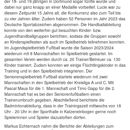
der 18- und 19-jährigen in Dortmund sogar fünfte wurde und
dabei nur ganz knapp an einer Medaille vorbeilief. Lucie war zu
diesem Zeitpunkt 15 Jahre alt, die Konkurrenz also zum Teil bis
zu vier Jahren älter. Zudem haben 52 Personen im Jahr 2023 das
Deutsche Sportabzeichen abgenommen. Die Handballabteilung
konnte von den weiterhin gut besuchten Kinder- bzw.
Jugendhandballgruppen berichten, sodass die Gruppen sowohl
an Kinderspielfesten als auch im Spielbetrieb teilnehmen konnten.
Im Jugendspielbetrieb Fußball wurde die Saison 2023/2024
wiederum mit 8 Mannschaften im Spielbetrieb gestartet. Im
gesamten Verein werden durch ca. 20 Trainer/Betreuer ca. 130
Kinder trainiert. Zudem konnten wir einige Flüchtlingskinder in das
Training und in den Spielbetrieb integrieren. Der
Seniorenspielbetrieb Fußball startete wiederum mit zwei
Mannschaften in den Spielbetrieb der Kreisliga A und C. Mit
Pascal Maus für die 1. Mannschaft und Timo Gapp für die 2.
Mannschaft hat es bei den Seniorenfußballern einen
Trainerumbruch gegeben. Abschließend berichtete die
Badmintonabteilung, dass in der Trainingszeit mittwochs von 18
Uhr - 20 Uhr in der Sporthalle in Katzenelnbogen gerne noch
Spielerinnen und Spieler dazustoßen dürfen.
Markus Echternach nahm die Berichte der Abteilungen zum