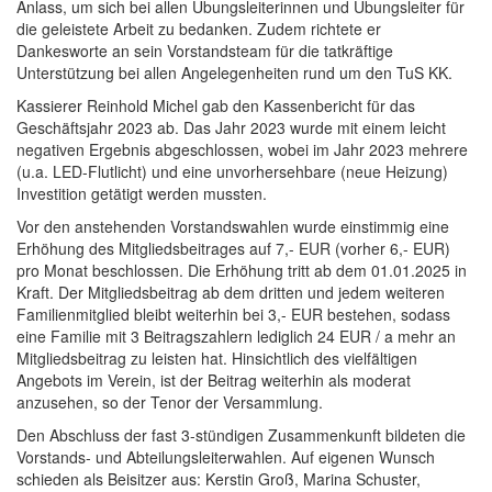
Anlass, um sich bei allen Übungsleiterinnen und Übungsleiter für
die geleistete Arbeit zu bedanken. Zudem richtete er
Dankesworte an sein Vorstandsteam für die tatkräftige
Unterstützung bei allen Angelegenheiten rund um den TuS KK.
Kassierer Reinhold Michel gab den Kassenbericht für das
Geschäftsjahr 2023 ab. Das Jahr 2023 wurde mit einem leicht
negativen Ergebnis abgeschlossen, wobei im Jahr 2023 mehrere
(u.a. LED-Flutlicht) und eine unvorhersehbare (neue Heizung)
Investition getätigt werden mussten.
Vor den anstehenden Vorstandswahlen wurde einstimmig eine
Erhöhung des Mitgliedsbeitrages auf 7,- EUR (vorher 6,- EUR)
pro Monat beschlossen. Die Erhöhung tritt ab dem 01.01.2025 in
Kraft. Der Mitgliedsbeitrag ab dem dritten und jedem weiteren
Familienmitglied bleibt weiterhin bei 3,- EUR bestehen, sodass
eine Familie mit 3 Beitragszahlern lediglich 24 EUR / a mehr an
Mitgliedsbeitrag zu leisten hat. Hinsichtlich des vielfältigen
Angebots im Verein, ist der Beitrag weiterhin als moderat
anzusehen, so der Tenor der Versammlung.
Den Abschluss der fast 3-stündigen Zusammenkunft bildeten die
Vorstands- und Abteilungsleiterwahlen. Auf eigenen Wunsch
schieden als Beisitzer aus: Kerstin Groß, Marina Schuster,