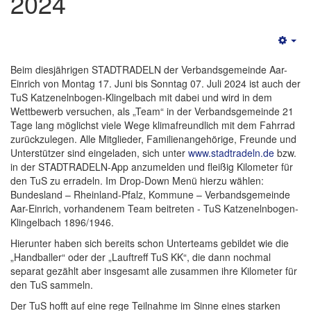
2024
Emp
Beim diesjährigen STADTRADELN der Verbandsgemeinde Aar-
Einrich von Montag 17. Juni bis Sonntag 07. Juli 2024 ist auch der
TuS Katzenelnbogen-Klingelbach mit dabei und wird in dem
Wettbewerb versuchen, als „Team“ in der Verbandsgemeinde 21
Tage lang möglichst viele Wege klimafreundlich mit dem Fahrrad
zurückzulegen. Alle Mitglieder, Familienangehörige, Freunde und
Unterstützer sind eingeladen, sich unter
www.stadtradeln.de
bzw.
in der STADTRADELN-App anzumelden und fleißig Kilometer für
den TuS zu erradeln. Im Drop-Down Menü hierzu wählen:
Bundesland – Rheinland-Pfalz, Kommune – Verbandsgemeinde
Aar-Einrich, vorhandenem Team beitreten - TuS Katzenelnbogen-
Klingelbach 1896/1946.
Hierunter haben sich bereits schon Unterteams gebildet wie die
„Handballer“ oder der „Lauftreff TuS KK“, die dann nochmal
separat gezählt aber insgesamt alle zusammen ihre Kilometer für
den TuS sammeln.
Der TuS hofft auf eine rege Teilnahme im Sinne eines starken