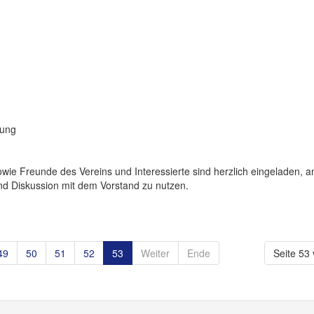
ung
wie Freunde des Vereins und Interessierte sind herzlich eingeladen, a
nd Diskussion mit dem Vorstand zu nutzen.
49
50
51
52
53
Weiter
Ende
Seite 53