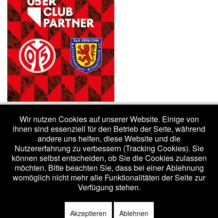
Wir nutzen Cookies auf unserer Website. Einige von
ihnen sind essenziell für den Betrieb der Seite, während
andere uns helfen, diese Website und die
Nutzererfahrung zu verbessern (Tracking Cookies). Sie
(c) 2020 - tuskk.de /
Impressum
/
Datenschutzerklärung
können selbst entscheiden, ob Sie die Cookies zulassen
möchten. Bitte beachten Sie, dass bei einer Ablehnung
womöglich nicht mehr alle Funktionalitäten der Seite zur
Bootstrap
is a front-end framework of Twitter, Inc. Code licensed under
Verfügung stehen.
Apache License v2.0
.
Font Awesome
font licensed under
SIL OFL 1.1
.
Akzeptieren
Ablehnen