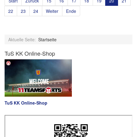
Start
Zurück
15
16
17
18
19
20
21
22
23
24
Weiter
Ende
Aktuelle Seite:
Startseite
TuS KK Online-Shop
TuS KK Online-Shop