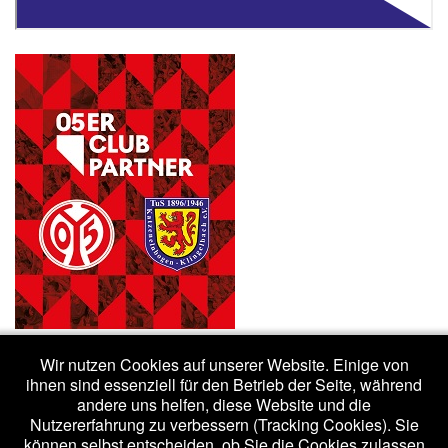
Wir nutzen Cookies auf unserer Website. Einige von
ihnen sind essenziell für den Betrieb der Seite, während
andere uns helfen, diese Website und die
Nutzererfahrung zu verbessern (Tracking Cookies). Sie
(c) 2020 - tuskk.de /
Impressum
/
Datenschutzerklärung
können selbst entscheiden, ob Sie die Cookies zulassen